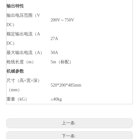
输出特性
输出电压范围（V
200V～750V
DC）
额定输出电流（A
27A
DC）
最大输出电流（A）
50A
枪线长度（m）
5m（标配）
机械参数
尺寸（高×宽×深）
520*200*485mm
（mm）
重量（kG）
≤40kg
上一条:
下一条: