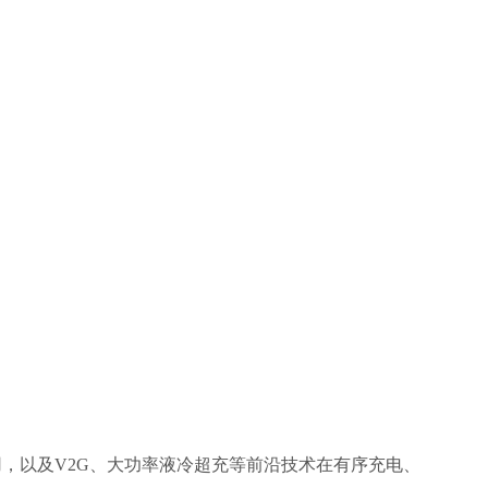
用，
以及
V2G、大功率液冷超充等前沿技术在有序充电、