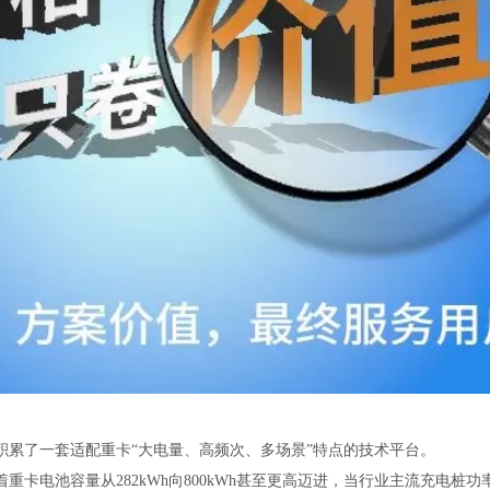
累了一套适配重卡“大电量、高频次、多场景”特点的技术平台。
池容量从282kWh向800kWh甚至更高迈进，当行业主流充电桩功率还停留