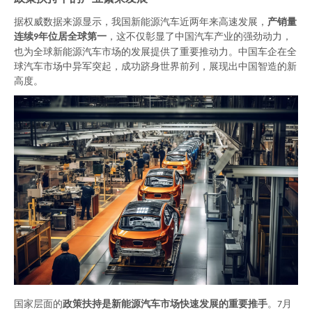
据权威数据来源显示，我国新能源汽车近两年来高速发展，
产销量
连续
年位居全球第一
，这不仅彰显了中国汽车产业的强劲动力，
9
也为全球新能源汽车市场的发展提供了重要推动力。中国车企在全
球汽车市场中异军突起，成功跻身世界前列，展现出中国智造的新
高度。
国家层面的
政策扶持是新能源汽车市场快速发展的重要推手
。
月
7