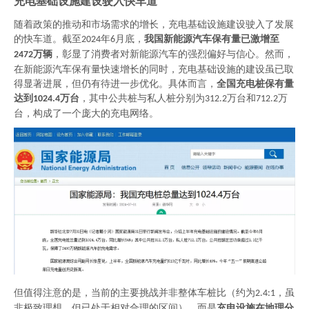
充电基础设施建设驶入快车道
随着政策的推动和市场需求的增长，充电基础设施建设驶入了发展
的快车道。截至
年
月底，
我国新能源汽车保有量已激增至
2024
6
万辆
，彰显了消费者对新能源汽车的强烈偏好与信心。然而，
2472
在新能源汽车保有量快速增长的同时，充电基础设施的建设虽已取
得显著进展，但仍有待进一步优化。具体而言，
全国充电桩保有量
达到
万台
，其中公
共
桩与私人桩分别为
万台和
万
1024.4
312.2
712.2
台，构成了一个庞大的充电网络。
但值得注意的是，当前的主要挑战并非整体车桩比（约为
，虽
2.4:1
非极致理想，但已处于相对合理的区间），而是
充电设施在地理分