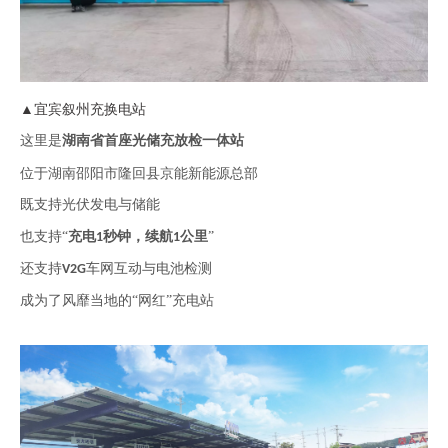
▲宜宾叙州充换电站
这里是
湖南省首座光储充放检一体站
位于湖南邵阳市隆回县京能新能源总部
既支持光伏发电与储能
也支持
“
充电
秒钟，续航
公里
”
1
1
还支持
车网互动与电池检测
V2G
成为了风靡当地的
“网红”充电站