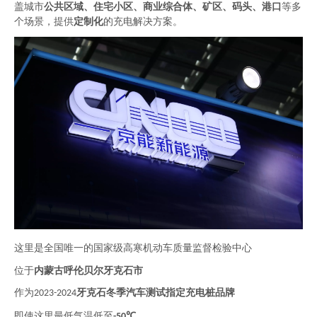
盖城市
公共区域、住宅小区、商业综合体
、
矿区、码头、港口
等多
个场景，提供
定制化
的充电解决方案。
这里是全国唯一的国家级高寒机动车质量监督检验中心
位于
内蒙古呼伦贝尔牙克石市
作为
牙克石冬季汽车测试指定充电桩品牌
2023-2024
即使这里最低气温低至
℃
-50