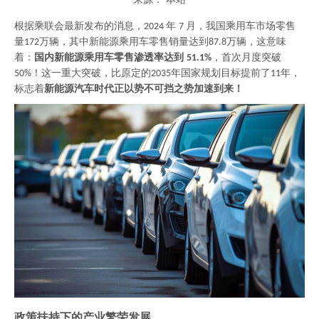
["wechat","weibo","qzone","douban","email"]
根据乘联会最新发布的消息，
年
月，我国乘用车市场零售
2024
7
量
万辆，
其中
新能源乘用车零售销量达到
万辆
，
这意味
172
87.8
着：
国内新能源
乘用
车零售渗透率达到
，首次月度突破
51.1%
！
这一重大突破，
比原定的
年国家规划目标提前了
年，
50%
2035
11
标志着
新能源汽车时代正以势不可挡之势加速到来
！
政策扶持下的产业繁荣发展