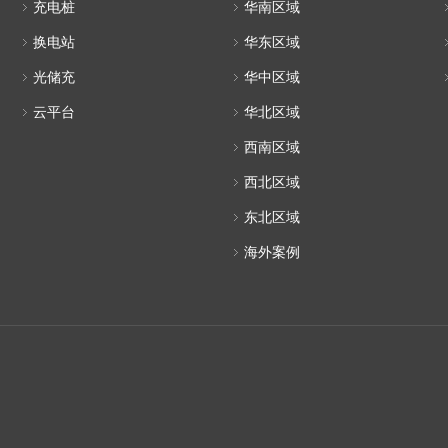
充电桩
华南区域
换电站
华东区域
光储充
华中区域
云平台
华北区域
西南区域
西北区域
东北区域
海外案例