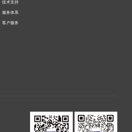
技术支持
服务体系
客户服务