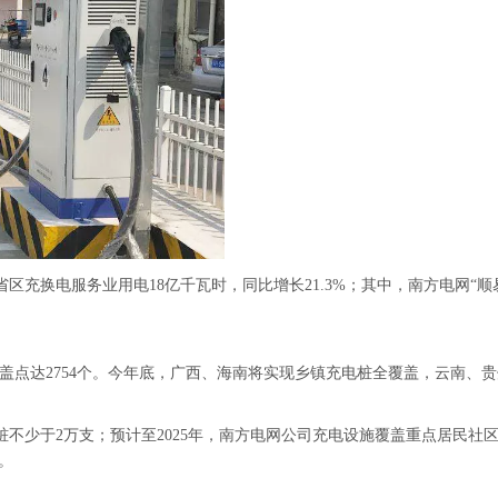
换电服务业用电18亿千瓦时，同比增长21.3%；其中，南方电网“顺易充”
覆盖点达2754个。今年底，广西、海南将实现乡镇充电桩全覆盖，云南、贵
桩不少于2万支；预计至2025年，南方电网公司充电设施覆盖重点居民社区
。