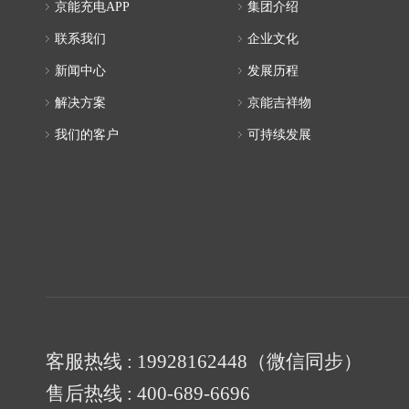
京能充电APP
集团介绍
联系我们
企业文化
新闻中心
发展历程
解决方案
京能吉祥物
我们的客户
可持续发展
客服热线 : 19928162448（微信同步）
售后热线 : 400-689-6696