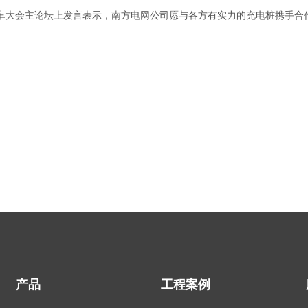
汽车大会主论坛上发言表示，南方电网公司愿与各方有实力的充电桩携手
产品
工程案例