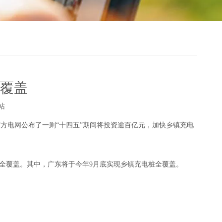
覆盖
站
方电网公布了一则“十四五”期间将投资逾百亿元，加快乡镇充电
镇全覆盖。其中，广东将于今年9月底实现乡镇充电桩全覆盖。