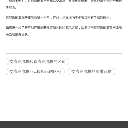
（成熟案例）。京能新能源已形成从交流桩、直流桩到储能、智慧能源平台的全栈自
研能力。
京能新能源深耕充电领域十余年，产品，已在国内不少项目中有了成熟应用。
如需进一步了解产品详情或获取定制化园区充电方案，欢迎访问京能新能源官网或联
系当地服务团队。
交流充电桩和直流充电桩的区别
交流充电桩7kw和40kw的区别
交流充电桩品牌排行榜