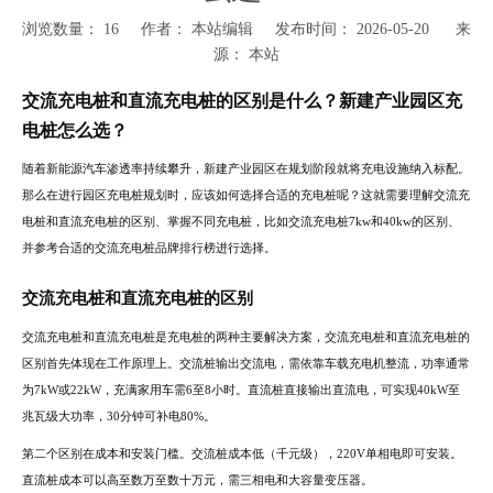
浏览数量：
16
作者： 本站编辑 发布时间： 2026-05-20 来
源：
本站
["wechat","weibo","qzone","douban","email"]
交流充电桩和直流充电桩的区别是什么？新建产业园区充
电桩怎么选？
随着新能源汽车渗透率持续攀升，新建产业园区在规划阶段就将充电设施纳入标配。
那么在进行园区充电桩规划时，应该如何选择合适的充电桩呢？这就需要理解交流充
电桩和直流充电桩的区别、掌握不同充电桩，比如交流充电桩7kw和40kw的区别、
并参考合适的交流充电桩品牌排行榜进行选择。
交流充电桩和直流充电桩的区别
交流充电桩和直流充电桩是充电桩的两种主要解决方案，交流充电桩和直流充电桩的
区别首先体现在工作原理上。交流桩输出交流电，需依靠车载充电机整流，功率通常
为7kW或22kW，充满家用车需6至8小时。直流桩直接输出直流电，可实现40kW至
兆瓦级大功率，30分钟可补电80%。
第二个区别在成本和安装门槛。交流桩成本低（千元级），220V单相电即可安装。
直流桩成本可以高至数万至数十万元，需三相电和大容量变压器。