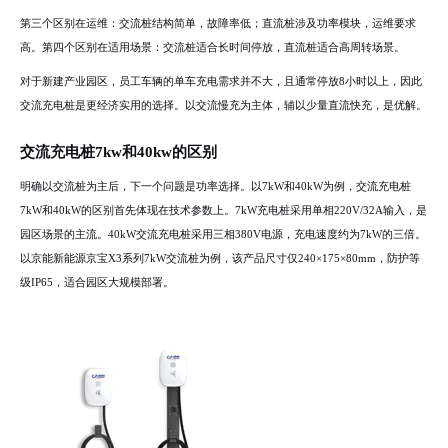
第三个区别在运维：交流桩结构简单，故障率低；直流桩涉及功率模块，运维要求
高。第四个区别在适用场景：交流桩适合长时间停放，直流桩适合高周转场景。
对于新建产业园区，员工车辆的单车充电需求并不大，且通常停放8小时以上，因此
交流充电桩是更经济实用的选择。以交流慢充为主体，辅以少量直流快充，是优解。
交流充电桩7kw和40kw的区别
明确以交流桩为主后，下一个问题是功率选择。以7kW和40kW为例，交流充电桩
7kW和40kW的区别首先体现在技术参数上。7kW充电桩采用单相220V/32A输入，是
园区场景的主流。40kW交流充电桩采用三相380V电源，充电速度约为7kW的三倍。
以京能新能源京宝X3系列7kW交流桩为例，该产品尺寸仅240×175×80mm，防护等
级IP65，适合园区大规模部署。