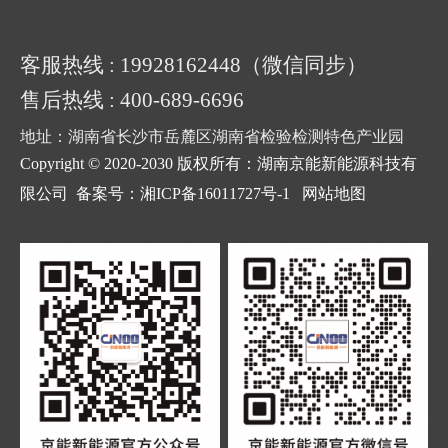
客服热线 : 19928162448（微信同步）
售后热线 : 400-689-6696
地址：湖南省长沙市岳麓区湖南省检验检测特色产业园
Copyright © 2020-2030 版权所有：湖南京能新能源科技有
限公司
备案号：湘ICP备16011727号-1
网站地图