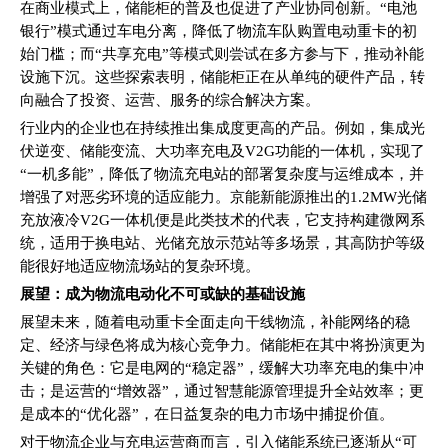
在商业模式上，储能柜的普及也促进了产业协同创新。“电池
银行”模式通过车电分离，降低了物流车队购置电动重卡的初
始门槛；而“共享充电”等模式则尝试在多方参与下，推动补能
设施下沉。这些探索表明，储能柜正在从单纯的硬件产品，转
向融合了投资、运营、服务的综合解决方案。
行业内的企业也在持续推出集成度更高的产品。例如，集成光
伏逆变、储能变流、大功率充电及V2G功能的一体机，实现了
“一机多能”，降低了物流充电站的部署复杂度与运维成本，并
增强了对恶劣环境的适应能力。京能新能源推出的1.2MW光储
充放液冷V2G一体机便是此类技术的代表，它支持构建微网系
统，适用于换电站、光储充放示范站等多场景，其高防护等级
能很好地适应物流场站的复杂环境。
展望：成为物流电动化不可或缺的基础设施
展望未来，随着电动重卡全面走向干线物流，补能网络的稳
定、经济与绿色将成为核心竞争力。储能柜在其中将扮演更为
关键的角色：它是电网的“稳定器”，缓解大功率充电的集中冲
击；是运营的“增效器”，通过智慧能源管理提升全站效率；更
是成本的“优化器”，在日益复杂的电力市场中捕捉价值。
对于物流企业与充电运营商而言，引入储能系统已逐渐从“可