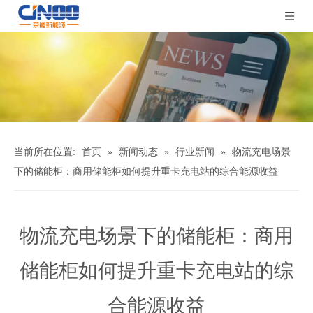
当前所在位置:
首页
»
新闻动态
»
行业新闻
»
物流充电场景
下的储能柜：商用储能柜如何提升重卡充电站的综合能源收益
物流充电场景下的储能柜：商用
储能柜如何提升重卡充电站的综
合能源收益