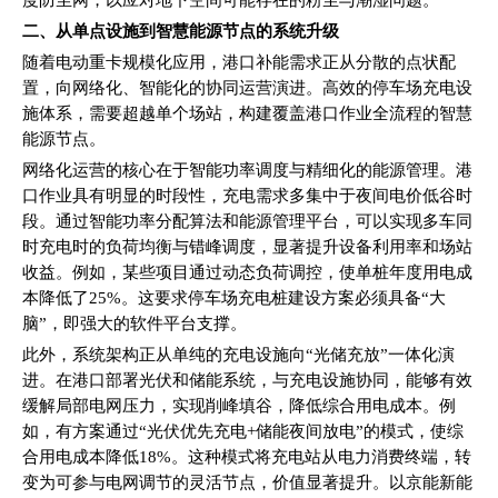
度防尘网，以应对地下空间可能存在的粉尘与潮湿问题。
二、从单点设施到智慧能源节点的系统升级
随着电动重卡规模化应用，港口补能需求正从分散的点状配
置，向网络化、智能化的协同运营演进。高效的停车场充电设
施体系，需要超越单个场站，构建覆盖港口作业全流程的智慧
能源节点。
网络化运营的核心在于智能功率调度与精细化的能源管理。港
口作业具有明显的时段性，充电需求多集中于夜间电价低谷时
段。通过智能功率分配算法和能源管理平台，可以实现多车同
时充电时的负荷均衡与错峰调度，显著提升设备利用率和场站
收益。例如，某些项目通过动态负荷调控，使单桩年度用电成
本降低了25%。这要求停车场充电桩建设方案必须具备“大
脑”，即强大的软件平台支撑。
此外，系统架构正从单纯的充电设施向“光储充放”一体化演
进。在港口部署光伏和储能系统，与充电设施协同，能够有效
缓解局部电网压力，实现削峰填谷，降低综合用电成本。例
如，有方案通过“光伏优先充电+储能夜间放电”的模式，使综
合用电成本降低18%。这种模式将充电站从电力消费终端，转
变为可参与电网调节的灵活节点，价值显著提升。以京能新能