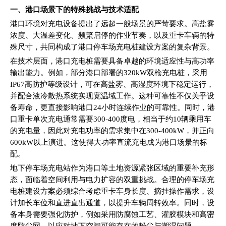
一、港口场景下的特殊挑战与技术适配
港口环境对充电设备提出了远超一般场景的严苛要求。高盐雾
浓度、大温差变化、频繁启停的作业节奏，以及重卡车辆的特
殊尺寸，共同构成了港口停车场充电桩建设方案的复杂背景。
在技术层面，港口充电桩需要具备卓越的环境适应性与高功率
输出能力。例如，部分港口部署的320kW双枪充电桩，采用
IP67高防护等级设计，可在高盐雾、高湿度环境下稳定运行，
并配合液冷散热系统实现宽温域工作。这种可靠性不仅关乎设
备寿命，更直接影响港口24小时连续作业的可靠性。同时，港
口重卡单次充电通常需要300-400度电，相当于约10辆乘用车
的充电量，因此对充电功率的需求集中在300-400kW，并正向
600kW以上演进。这使得大功率直流充电成为港口场景的标
配。
地下停车场充电站作为港口等土地资源紧张区域的重要补充形
态，面临着空间利用与电力扩容的双重挑战。合理的停车场充
电桩建设方案必须综合考虑重卡车身长度、摘挂操作需求，设
计加长车位和直进直出通道，以提升车辆周转效率。同时，设
备本身需要强化防护，例如采用防腐蚀工艺、灌胶模块和高密