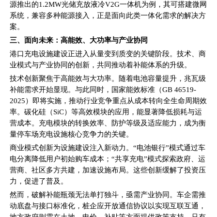
源推出的1.2MW光储充放液冷V2G一体机为例，其可搭建微网
系统，兼容多种能源接入，正是面向此类一体化需求的解决方
案。
三、面向未来：高能效、大功率与产业协同
港口充电设施建设正进入从量变到质变的关键阶段。技术、商
业模式与产业协同的创新，共同推动着补能体系的升级。
技术创新聚焦于高能效与大功率。随着电池容量提升，兆瓦级
补能需求开始显现。与此同时，国家能效标准（GB 46519-
2025）即将实施，推动行业竞争重点从成本转向全生命周期效
率。碳化硅（SiC）等高效模块的应用，能显著降低损耗与运
营成本。充电模块的转换效率、防护等级及适应能力，成为衡
量停车场充电设施核心竞争力的关键。
商业模式创新为设施建设注入新动力。“电池银行”模式通过车
电分离降低用户初始购车成本；“共享充电”模式探索政府、运
营商、社区多方共建，加速设施布局。这些创新缓解了投资压
力，促进了普及。
然而，破解补能瓶颈无法单打独斗，亟需产业协同。车企需推
动底盘与接口标准化，桩企应开放通信协议以实现互联互通，