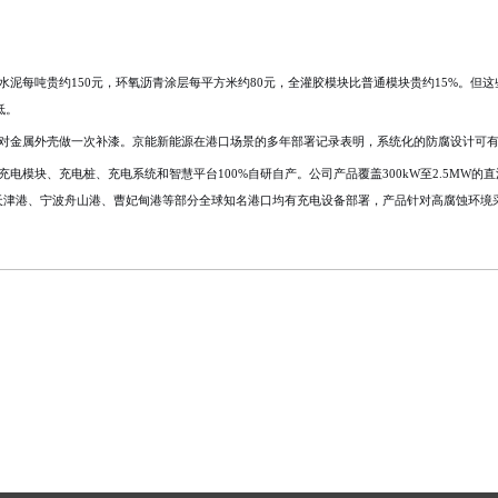
泥每吨贵约150元，环氧沥青涂层每平方米约80元，全灌胶模块比普通模块贵约15%。但
低。
对金属外壳做一次补漆。京能新能源在港口场景的多年部署记录表明，系统化的防腐设计可
模块、充电桩、充电系统和智慧平台100%自研自产。公司产品覆盖300kW至2.5MW的直
似天津港、宁波舟山港、曹妃甸港等部分全球知名港口均有充电设备部署，产品针对高腐蚀环境