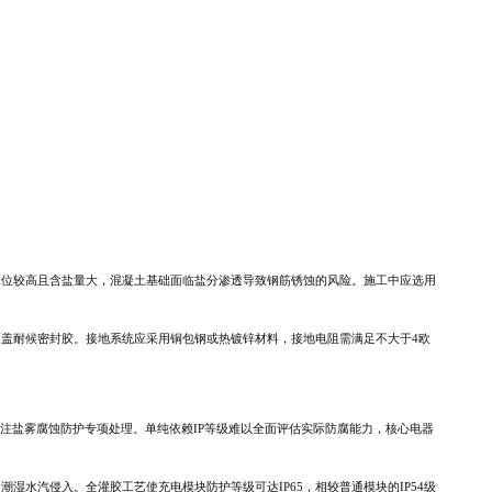
水位较高且含盐量大，混凝土基础面临盐分渗透导致钢筋锈蚀的风险。施工中应选用
盖耐候密封胶。接地系统应采用铜包钢或热镀锌材料，接地电阻需满足不大于4欧
关注盐雾腐蚀防护专项处理。单纯依赖IP等级难以全面评估实际防腐能力，核心电器
水汽侵入。全灌胶工艺使充电模块防护等级可达IP65，相较普通模块的IP54级