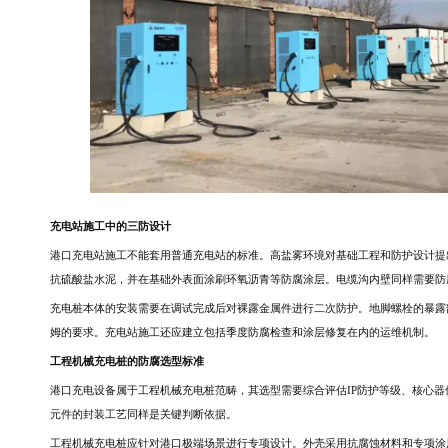
充电站施工中的三防设计
港口充电站施工不能套用普通充电站的标准。高盐雾环境对基础工程和防护设计提
抗硫酸盐水泥，并在基础外表面涂刷环氧沥青等防腐涂层。电缆沟内壁同样需要防
充电桩本体的安装需要在调试完成后对裸露金属件进行二次防护。地脚螺栓的暴露
姆的要求。充电站施工还应建立包括季度防腐检查和涂层修复在内的运维机制。
工程机械充电桩的防腐选型标准
港口充电设备属于工程机械充电桩范畴，其选型需要综合评估IP防护等级、核心器
元件的封装工艺同样是关键判断依据。
工程机械充电桩应针对港口极端场景进行专项设计。外壳采用抗腐蚀材料和专项涂层