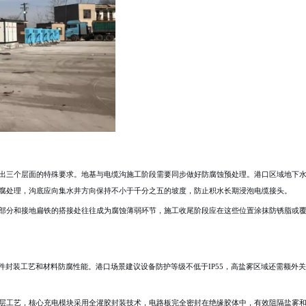
出三个层面的特殊要求。地基与电缆沟施工阶段需要同步做好防腐蚀预处理。港口区域地下
腐处理，沟底应向集水井方向保持不小于千分之五的坡度，防止积水长期浸泡电缆接头。
部分和接地扁铁的搭接处往往成为腐蚀薄弱环节，施工收尾阶段应在这些位置涂抹防锈脂或覆
件封装工艺和材料防腐性能。港口场景建议设备防护等级不低于IP55，高盐雾区域还需额外
工艺，核心充电模块采用全灌胶封装技术，电路板完全密封在绝缘胶体中，有效阻隔盐雾和潮湿