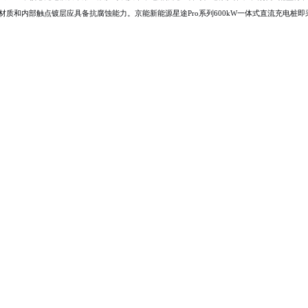
质和内部触点镀层应具备抗腐蚀能力。京能新能源星途Pro系列600kW一体式直流充电桩