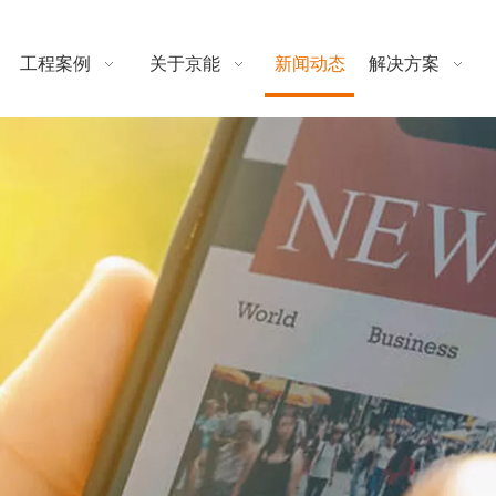
工程案例
关于京能
新闻动态
解决方案