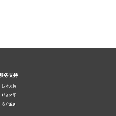
服务支持
技术支持
服务体系
客户服务