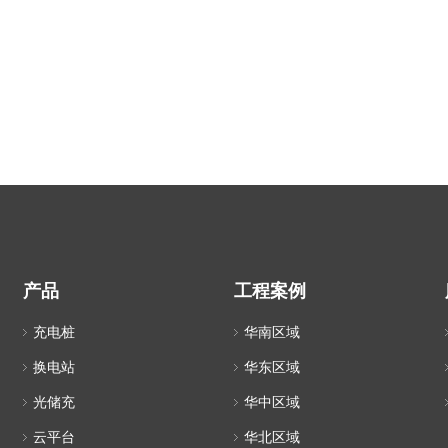
产品
工程案例
充电桩
华南区域
换电站
华东区域
光储充
华中区域
云平台
华北区域