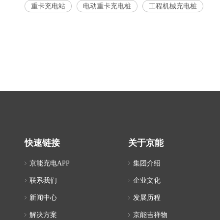
重卡充电站
电动重卡充电桩
工程机械充电桩
快速链接
关于京能
京能充电APP
集团介绍
联系我们
企业文化
新闻中心
发展历程
解决方案
京能吉祥物