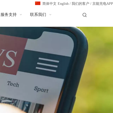
English
/
我们的客户
/
京能充电APP
简体中文
服务支持
联系我们