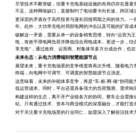
尽管技术不断突破，但重卡充电基础设施的布局仍存在显著失
不足。这种网络缺口，直接制约了电动重卡向长途、跨区域
更深层的矛盾在于高昂投资与漫长回报周期之间的张力。一座
年。此外，大功率充电对局部电网的冲击以及可能的扩容成
破解这一矛盾，需要从单一的设备销售思维，转向“运营为王
电，有效平滑电网负荷并降低综合用电成本。更进一步，结
享充电”，通过政府、运营商、村集体等多方分成合作，也
未来生态：从电力消费端到智慧能源节点
展望未来，重卡充电场景的竞争维度将再次升维。随着电力
终端，向电网中可调节、可调度的智慧能源节点演进。
这意味着，未来的补能体系竞争，将是“车-桩-网-储”协
低运营成本。同时，平台还需具备强大的负荷预测、需求响
构建这样的生态，离不开产业链各方的协同。整车企业需推
站。只有通过技术、资本与商业模式的深度融合，才能打造
对于关注重卡充电场景的行业同仁，如需深入了解前沿技术