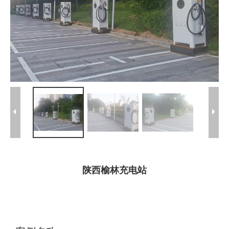
陕西榆林充电站