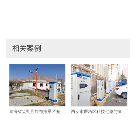
相关案例
青海省尖扎县坎布拉景区充电站
西安市雁塔区科技七路与鱼化二路交叉路口充电站