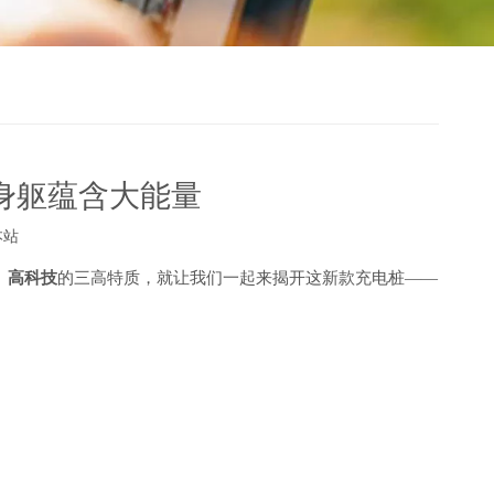
巧身躯蕴含大能量
本站
、高科技
的三高特质，
就让我们一起来揭开这
新
款
充电桩
——