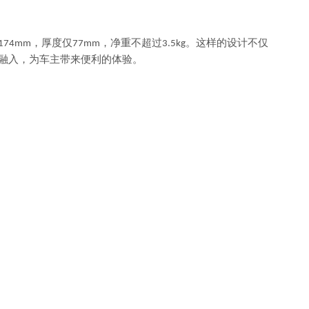
，厚度仅
，净重不超过
。这样的设计不仅
*174mm
77mm
3.5kg
融入，为车主带来便利
的
体验。