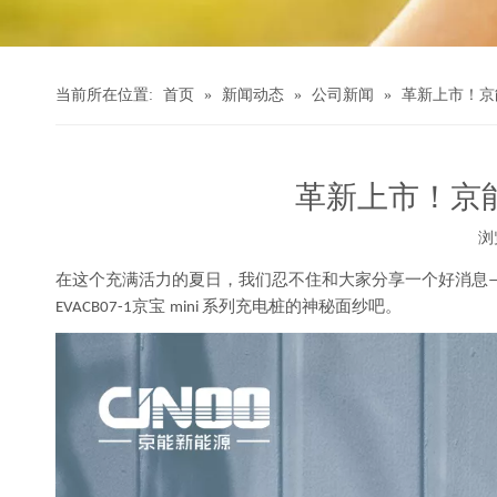
当前所在位置:
首页
»
新闻动态
»
公司新闻
»
革新上市！京
革新上市！京能
浏
["wechat","weibo","qzone","douban","email"]
在这个充满活力的夏日，
我们忍不住和大家分享一个
好消息
京宝
系列充电桩的神秘面纱
吧
。
EVACB07-1
mini