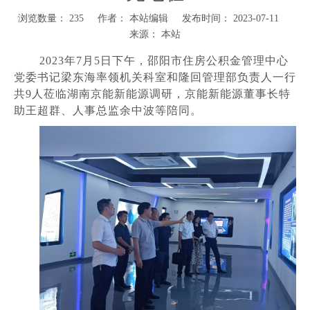
浏览数量：
235
作者： 本站编辑 发布时间： 2023-07-11
来源：
本站
["wechat","weibo","qzone","douban","email"]
2023年7月5日下午，邵阳市住房公积金管理中心
党委书记梁东海率领机关科室和隆回管理部负责人一行
共9人莅临湖南京能新能源调研，京能新能源董事长特
助王超群、人事总监余中波等陪同。